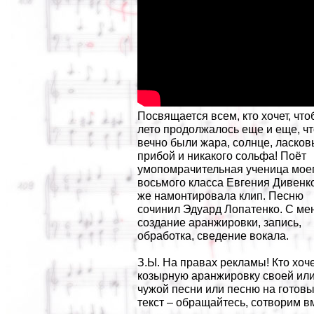
Посвящается всем, кто хочет, чт
лето продолжалось еще и еще, ч
вечно были жара, солнце, ласко
прибой и никакого сольфа! Поёт
умопомрачительная ученица мое
восьмого класса Евгения Дивенк
же намонтировала клип. Песню
сочинил Эдуард Лопатенко. С мен
создание аранжировки, запись,
обработка, сведение вокала.
З.Ы. На правах рекламы! Кто хоч
козырную аранжировку своей ил
чужой песни или песню на готов
текст – обращайтесь, сотворим в