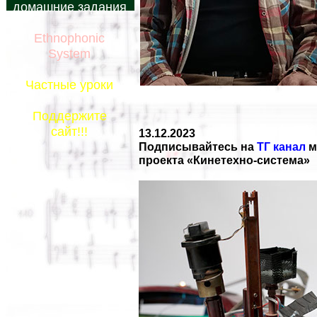
домашние задания
Ethnophonic
System
Частные уроки
Поддержите
сайт!!!
13.12.2023
Подписывайтесь на
ТГ канал
м
проекта «Кинетехно-система»