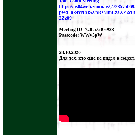
Join Zoom Meeting
https://us04web.zoom.us/j/72857506
pwd=ak4vNXlSZnRsMmEzaXZ2cl
2Zz09
Meeting ID: 728 5750 6938
Passcode: WWv5pW
28.10.2020
Для тех, кто еще не видел в соцсетя