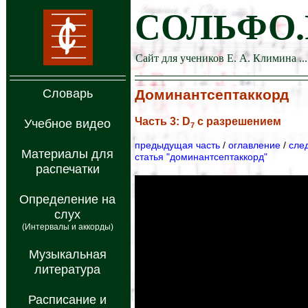
СОЛЬФО.
Сайт для учеников Е. А. Климина ...
Словарь
Доминантсептаккорд
Часть 3: D
с разрешением
Учебное видео
7
предыдущая часть
/
оглавление
/
сле
Материалы для
статья "доминантсептаккорд"
распечатки
Определение на
слух
(Интервалы и аккорды)
Музыкальная
литература
Расписание и