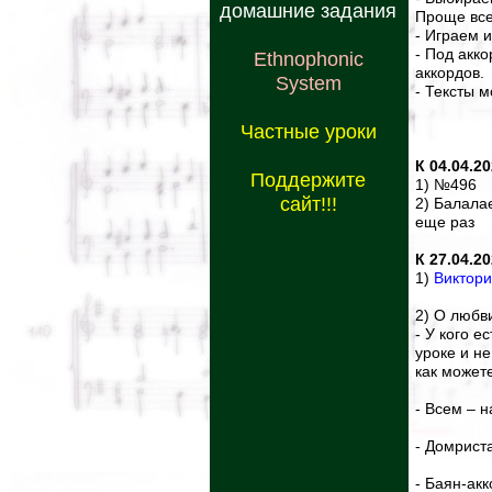
домашние задания
Проще все
- Играем и
- Под акк
Ethnophonic
аккордов.
System
- Тексты 
Частные уроки
К 04.04.2
Поддержите
1) №496
сайт!!!
2) Балала
еще раз
К 27.04.2
1)
Виктори
2) О любв
- У кого е
уроке и не
как может
- Всем – 
- Домрист
- Баян-ак