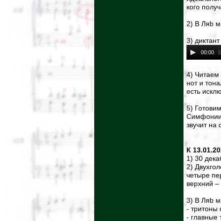
кого получ
2) В Ляb м
3) диктант
00:00
4) Читаем
нот и тон
есть искл
5) Готовим
Симфонии 
звучит на 
К 13.01.2
1) 30 дека
2) Двухгол
четыре пе
верхний –
3) В Ляb 
- тритоны
- главные