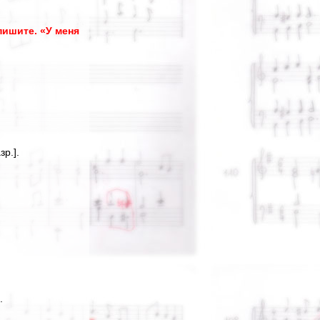
пишите. «У меня
зр.].
.