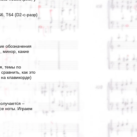
6, T64 {D2-c-разр}
еме обозначения
, минор, какие
я, темы по
сравнить, как это
 на клавикорде)
получается –
се ноты. Играем