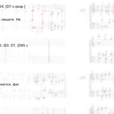
64, [D7-c-разр.]
– пишите. Не
, t53, D7, {D65 с
еняются, фиг