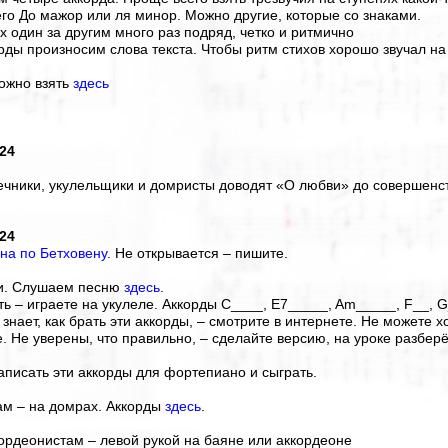
го До мажор или ля минор. Можно другие, которые со знаками.
х один за другим много раз подряд, четко и ритмично
орды произносим слова текста. Чтобы ритм стихов хорошо звучал н
можно взять
здесь
024
ечники, укулельщики и домристы доводят «О любви» до совершенс
024
на по Бетховену
. Не открывается – пишите.
и. Слушаем песню
здесь
.
сть – играете на укулеле. Аккорды С____, E7_____, Am_____, F__, G
 знает, как брать эти аккорды, – смотрите в интернете. Не можете 
е. Не уверены, что правильно, – сделайте версию, на уроке разбер
написать эти аккорды для фортепиано и сыграть.
ам – на домрах. Аккорды
здесь
.
кордеонистам – левой рукой на баяне или аккордеоне