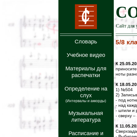
С
Сайт для 
Словарь
5/8 кл
Учебное видео
К 25.05.2
Материалы для
приносите
ноты разн
распечатки
К 18.05.2
Определение на
1) №504
слух
2) Записы
- под нотн
(Интервалы и аккорды)
- над каж
- штили и 
Музыкальная
- сверху –
литература
К 11.05.20
Сверхзада
Расписание и
- Выбирае