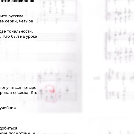
естве спикера на
чите русские
ве серии, четыре
две тональности,
. Кто был на уроке
получиться четыре
арёная сосиска. Кто
 учебника
добиться
роке посмотрим, у