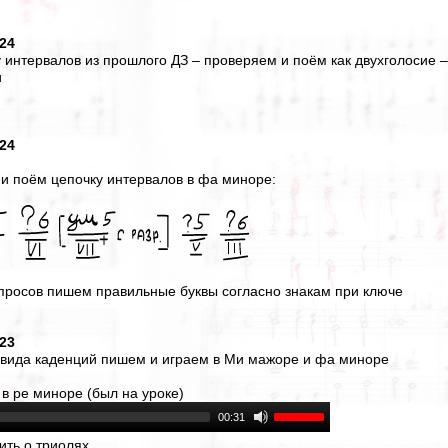
024
у интервалов из прошлого ДЗ – проверяем и поём как двухголосие 
и
024
 и поём цепочку интервалов в фа миноре:
просов пишем правильные буквы согласно знакам при ключе
023
 вида каденций пишем и играем в Ми мажоре и фа миноре
 в ре миноре (был на уроке)
00:31
ить о триолях