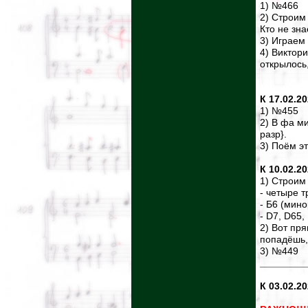
1) №466
2) Строим 
Кто не зна
3) Играем
4) Виктор
открылось,
К 17.02.2
1) №455
2) В фа ми
разр}.
3) Поём э
К 10.02.2
1) Строим 
- четыре т
- Б6 (мино
- D7, D65,
2) Вот пря
попадёшь, 
3) №449
________
К 03.02.2