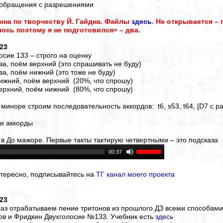
о обращения с разрешениями
ина по творчеству Й. Гайдна. Файлы
здесь
. Не открывается – 
ось поэтому я не подготовился» – два.
023
осие 133 – строго на оценку
ва, поём верхний (это спрашивать не буду)
ва, поём нижний (это тоже не буду)
нижний, поём верхний (20%, что спрошу)
верхний, поём нижний (80%, что спрошу)
 миноре строим последовательность аккордов: t6, s53, t64, [D7 с ра
ти аккорды
т в До мажоре. Первые такты тактирую четвертными – это подсказа
00:37
нтересно, подписывайтесь на
ТГ канал моего проекта
023
раз отрабатываем пение тритонов из прошлого ДЗ всеми способами
ов и Фридкин Двухголосие №133. Учебник есть
здесь