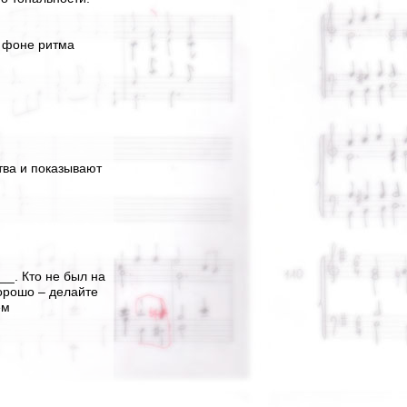
а фоне ритма
тва и показывают
__. Кто не был на
хорошо – делайте
ём