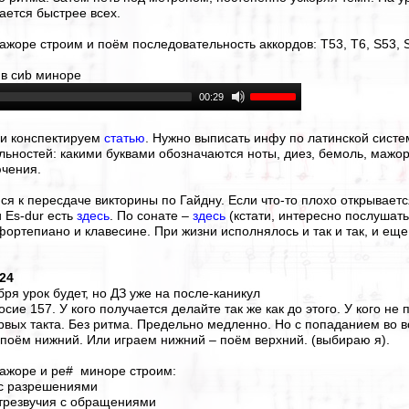
ается быстрее всех.
ажоре строим и поём последовательность аккордов: T53, T6, S53, S
 в сиb миноре
00:29
 и конспектируем
статью
. Нужно выписать инфу по латинской сист
альностей: какими буквами обозначаются ноты, диез, бемоль, мажор
ючения.
ся к пересдаче викторины по Гайдну. Если что-то плохо открываетс
Es-dur есть
здесь
. По сонате –
здесь
(кстати, интересно послушать 
фортепиано и клавесине. При жизни исполнялось и так и так, и еще
024
бря урок будет, но ДЗ уже на после-каникул
осие 157. У кого получается делайте так же как до этого. У кого не 
рвых такта. Без ритма. Предельно медленно. Но с попаданием во в
 поём нижний. Или играем нижний – поём верхний. (выбираю я).
мажоре и ре# миноре строим:
 с разрешениями
 трезвучия с обращениями