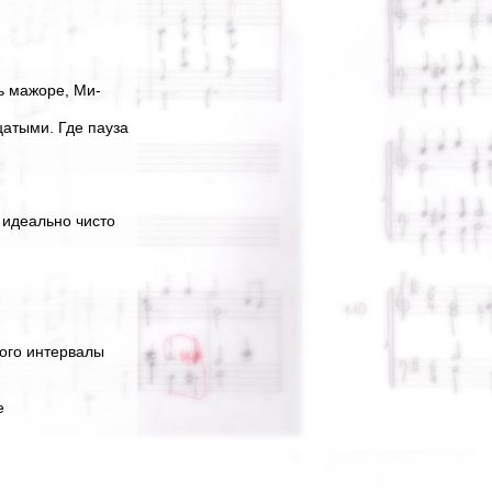
ь мажоре, Ми-
цатыми. Где пауза
 идеально чисто
того интервалы
е