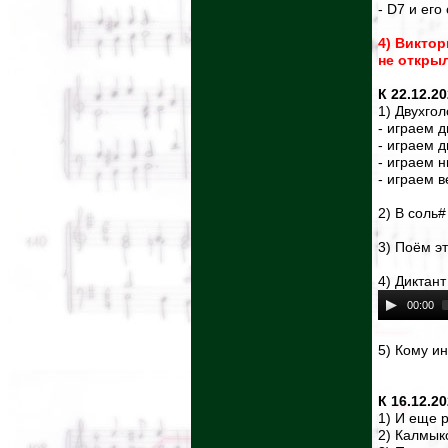
- D7 и ег
4) Виктор
не открыл
К 22.12.2
1) Двухгол
- играем д
- играем д
- играем 
- играем 
2) В соль#
3) Поём э
4) Диктан
00:00
5) Кому и
К 16.12.2
1) И еще 
2) Калмык