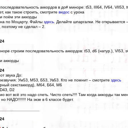
последовательность аккордов в до# миноре: t53, III64, IV64, VII53, t
ет, как такое строить, смотрите
видос
с урока
 и поём эти аккорды
ина по Моцарту. Файлы
здесь
. Делайте шпаргалки. Не открывается 
 поэтому не сделал – 2.
024
норе строим последовательность аккордов: t53, d6 (натур.), VI53, s6
ти аккорды
024
от звука До:
резвучия: Ум53, М53, Б53, Ув53. Кто не помнит – смотрите
здесь
рный секстаккорд), М64, Б64, М6
 D43, D2
мо вот всё это надо спеть. Чисто спеть!!!! Там когда аккорды так м
но НАДО!!!!!!! На экзе в 6 классе будет.
__________________
024