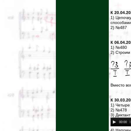
К 20.04.2
1) Цепочк
способам
2) №487
К 06.04.2
1) №480
2) Строим
Вместо во
К 30.03.2
1) Четыре
2) №478
3) Диктант
00:00
4) Напомн