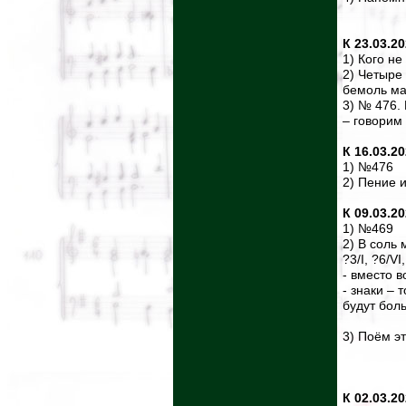
К 23.03.2
1) Кого н
2) Четыре
бемоль ма
3) № 476.
– говорим
К 16.03.2
1) №476
2) Пение 
К 09.03.2
1) №469
2) В соль
?3/I, ?6/VI,
- вместо 
- знаки – 
будут бол
3) Поём э
К 02.03.2