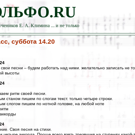
ОЛЬФО.RU
учеников Е. А. Климина ... и не только
асс, суббота 14.20
024
 свои песни – будем работать над ними. желательно записать не то
ой высоты
024
ваем ритм своей песни.
ым станом пишем по слогам текст. только четыре строки.
дым слогом пишем по нотной головке, на любой ноте
ритм
 аккорды
24
ние. Своя песня на стихи.
м четыре аккорда. Проще всего взять трезвучия на ступенях какой-