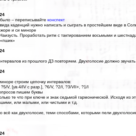
024
е было – переписывайте
конспект
 вида каденций нужно написать и сыграть в простейшем виде в Сол
жоре и си миноре
 Наизусть. Проработать ритм с тактированием восьмыми и шестнад
 «пшик»
024
интервалов из прошлого ДЗ повторяем. Двухголосие должно звучать
024
 миноре строим цепочку интервалов:
 ?5/V, [ув.4/IV с разр.], ?6/V, ?2/I, ?3/VII+, ?1/I
вопросов пишем буквы
только те что при ключе и знак седьмой гармонической. Исходя из э
ьшими, или малыми, или чистыми и т.д.
то всё как двухголосие, теми способами, которыми пели двухголоси
024