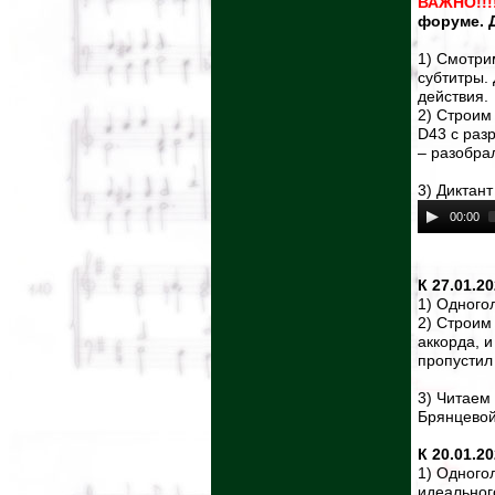
ВАЖНО!!!
форуме. Д
1) Смотри
субтитры.
действия.
2) Строим
D43 с раз
– разобра
3) Диктант
00:00
К 27.01.2
1) Одного
2) Строим
аккорда, и
пропустил
3) Читаем
Брянцевой
К 20.01.2
1) Одного
идеальног