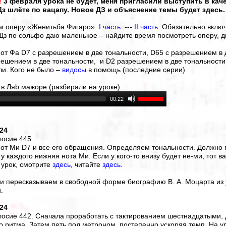
!
3 февраля урока не будет, меня пригласили выступить в кач
з шлёте по вацапу. Новое ДЗ и объяснение темы будет здесь.
м оперу «Женитьба Фигаро».
I часть
. ---
II часть
. Обязательно вклю
 Дз по сольфо даю маленькое – найдите время посмотреть оперу, д
 от Фа D7 с разрешением в две тональности, D65 с разрешением в 
решением в две тональности, и D2 разрешением в две тональности
ли. Кого не было –
видосы
в помощь (последние серии)
 в Ляb мажоре (разбирали на уроке)
00:22
024
лосие 445
 от Ми D7 и все его обращения. Определяем тональности. Должно 
 у каждого нижняя нота Ми. Если у кого-то внизу будет не-ми, тот в
 урок, смотрите
здесь
, читайте
здесь
.
 и пересказываем в свободной форме биографию В. А. Моцарта из
.
024
лосие 442. Сначала проработать с тактированием шестнадцатыми, 
о ритма. Затем петь под метроном, постепенно ускоряя темп. На у