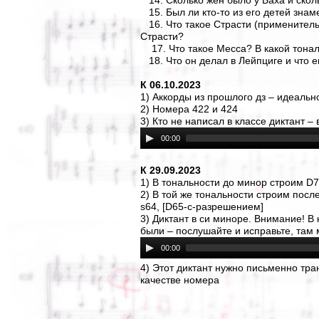
14. Сколько жен было у Баха и скол
15. Был ли кто-то из его детей знам
16. Что такое Страсти (применитель
Страсти?
17. Что такое Месса? В какой тона
18. Что он делал в Лейпциге и что 
К 06.10.2023
1) Аккорды из прошлого дз – идеальн
2) Номера 422 и 424
3) Кто не написал в классе диктант –
00:00
К 29.09.2023
1) В тональности до минор строим D
2) В той же тональности строим после
s64, [D65-с-разрешением]
3) Диктант в си миноре. Внимание! В 
были – послушайте и исправьте, там 
00:00
4) Этот диктант нужно письменно тра
качестве номера