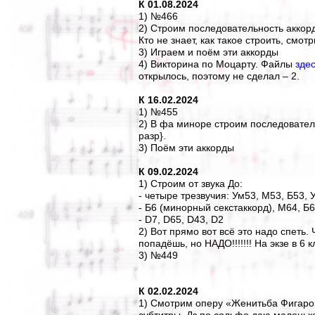
К 01.08.2024
1) №466
2) Строим последовательность аккордов 
Кто не знает, как такое строить, смот
3) Играем и поём эти аккорды
4) Викторина по Моцарту. Файлы
зде
открылось, поэтому не сделал – 2.
К 16.02.2024
1) №455
2) В фа миноре строим последовательно
разр}.
3) Поём эти аккорды
К 09.02.2024
1) Строим от звука До:
- четыре трезвучия: Ум53, М53, Б53, 
- Б6 (минорный секстаккорд), М64, Б
- D7, D65, D43, D2
2) Вот прямо вот всё это надо спеть. 
попадёшь, но НАДО!!!!!!! На экзе в 6 к
3) №449
К 02.02.2024
1) Смотрим оперу «Женитьба Фигаро