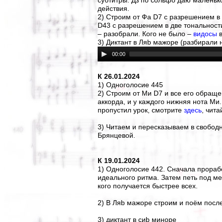
субтитры. Дз по сольфо даю маленько
действия.
2) Строим от Фа D7 с разрешением в 
D43 с разрешением в две тональност
– разобрали. Кого не было –
видосы
в
3) Диктант в Ляb мажоре (разбирали 
00:00
К 26.01.2024
1) Одноголосие 445
2) Строим от Ми D7 и все его обращ
аккорда, и у каждого нижняя нота Ми. 
пропустил урок, смотрите
здесь
, чит
3) Читаем и пересказываем в свобод
Брянцевой.
К 19.01.2024
1) Одноголосие 442. Сначала прораб
идеального ритма. Затем петь под ме
кого получается быстрее всех.
2) В Ляb мажоре строим и поём послед
3) диктант в сиb миноре