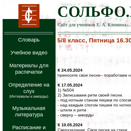
СОЛЬФО.
Сайт для учеников Е. А. Климина ...
Словарь
5/8 класс, Пятница 16.3
Учебное видео
Материалы для
К 24.05.2024
распечатки
приносите свои песни– поработаем 
Определение на
К 17.05.2024
1) №504
слух
2) Записываем ритм своей песни.
(Интервалы и аккорды)
- под нотным станом пишем по слогам 
- над каждым слогом пишем по нотно
Музыкальная
- штили и ритм
литература
- сверху – аккорды
К 10.05.2024
Расписание и
Сверхзадание. Своя песня на стихи.