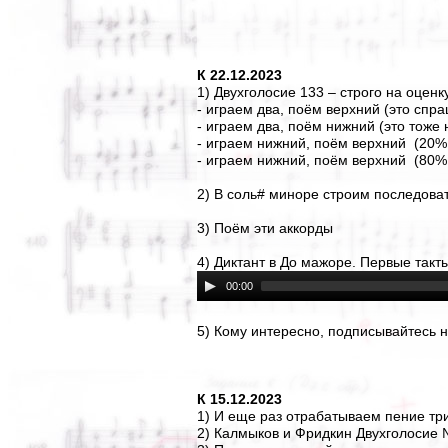
К 22.12.2023
1) Двухголосие 133 – строго на оценк
- играем два, поём верхний (это спра
- играем два, поём нижний (это тоже 
- играем нижний, поём верхний (20%,
- играем нижний, поём верхний (80%,
2) В соль# миноре строим последовател
3) Поём эти аккорды
4) Диктант в До мажоре. Первые такт
00:00
5) Кому интересно, подписывайтесь 
К 15.12.2023
1) И еще раз отрабатываем пение тр
2) Калмыков и Фридкин Двухголосие 