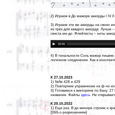
2) Играем в До мажоре аккорды I IV 
3) Играем эти же аккорды на своих и
из трёх для каждого аккорда. Лучше
секста ми-до. Флейтисты – ноты акко
00:00
4) В тональности Соль мажор пишем ак
логичном соединении. Как в конспект
К 27.10.2023
1) №№ 428 и 429
2) Повторяем упражнение на ф-но из
3) Готовимся к викторине по Баху. 2
название. Файлы
здесь
. Не открывает
К 20.10.2022
1) Еще раз. В до миноре строим и кра
[D65-с-разрешением]