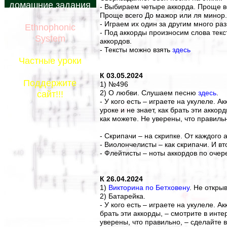
домашние задания
- Выбираем четыре аккорда. Проще вс
Проще всего До мажор или ля минор.
- Играем их один за другим много раз
Ethnophonic
- Под аккорды произносим слова текс
System
аккордов.
- Тексты можно взять
здесь
Частные уроки
К 03.05.2024
Поддержите
1) №496
2) О любви. Слушаем песню
здесь
.
сайт!!!
- У кого есть – играете на укулеле. 
уроке и не знает, как брать эти акко
как можете. Не уверены, что правиль
- Скрипачи – на скрипке. От каждого 
- Виолончелисты – как скрипачи. И вт
- Флейтисты – ноты аккордов по очер
К 26.04.2024
1)
Викторина по Бетховену
. Не откры
2) Батарейка.
- У кого есть – играете на укулеле. Ак
брать эти аккорды, – смотрите в инт
уверены, что правильно, – сделайте 