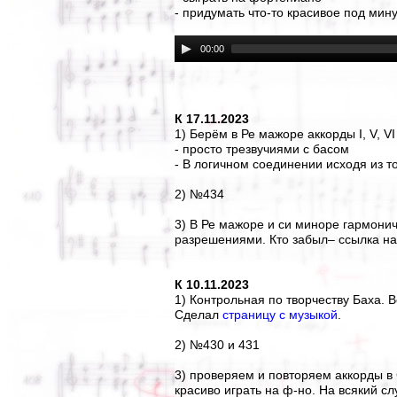
- придумать что-то красивое под мину
00:00
К 17.11.2023
1) Берём в Ре мажоре аккорды I, V, V
- просто трезвучиями с басом
- В логичном соединении исходя из т
2) №434
3) В Ре мажоре и си миноре гармон
разрешениями. Кто забыл– ссылка на 
К 10.11.2023
1) Контрольная по творчеству Баха. В
Сделал
страницу с музыкой
.
2) №430 и 431
3) проверяем и повторяем аккорды в 
красиво играть на ф-но. На всякий с