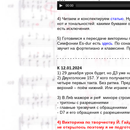
00:00
4) Читаем и конспектируем
статью
. Н
нот и тональностей: какими буквами 
есть исключения.
5) Готовимся к пересдаче викторины 
Симфонии Es-dur есть
здесь
. По сон
звучит на фортепиано и клавесине. П
- - - - - - - - - - - - - - - - - - - - - - - - - - - -
К 12.01.2024
1) 29 декабря урок будет, но ДЗ уже 
2) Двухголосие 157. У кого получается
четыре первых такта. Без ритма. Пр
верхний – поём нижний. Или играем 
3) В Ляb мажоре и ре# миноре строи
- тритоны с разрешениями
- главные трезвучия с обращениями
- D7 и его обращения с разрешениям
4) Викторина по творчеству Й. Га
не открылось поэтому я не подгот