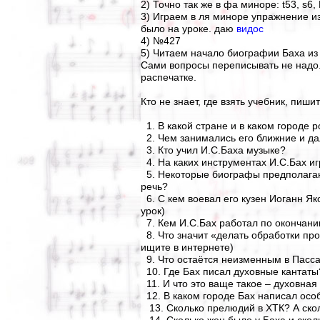
2) Точно так же в фа миноре: t53, s6, 
3) Играем в ля миноре упражнение из т
было на уроке. даю
видос
4) №427
5) Читаем начало биографии Баха из
Сами вопросы переписывать не надо.
распечатке.
Кто не знает, где взять учебник, пиши
1. В какой стране и в каком городе 
2. Чем занимались его ближние и да
3. Кто учил И.С.Баха музыке?
4. На каких инструментах И.С.Бах иг
5. Некоторые биографы предполагают
речь?
6. С кем воевал его кузен Иоганн Як
урок)
7. Кем И.С.Бах работал по окончани
8. Что значит «делать обработки про
ищите в интернете)
9. Что остаётся неизменным в Пасс
10. Где Бах писал духовные кантаты?
11. И что это ваще такое – духовная 
12. В каком городе Бах написал осо
13. Сколько прелюдий в ХТК? А скол