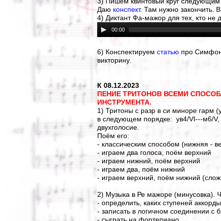
3) Пишем квинтовый круг следующим 
Даю
конспект
. Там нужно закончить. 
4) Диктант Фа-мажор для тех, кто не 
00:00
6) Конспектируем
статью
про Симфони
викторину.
К 08.12.2023
ПЕНИЕ ТРИТОНОВ ВСЕМИ СПОСОБ
ИНСТРУМЕНТА.
1) Тритоны с разр в си миноре гарм 
в следующем порядке: ув4/VI---м6/V, ув4
двухголосие.
Поём его:
- классическим способом (нижняя - в
- играем два голоса, поём верхний
- играем нижний, поём верхний
- играем два, поём нижний
- играем верхний, поём нижний (слож
2) Музыка в Ре мажоре (минусовка). 
- определить, каких ступеней аккорды
- записать в логичном соединении с 
- сыграть на фортепиано