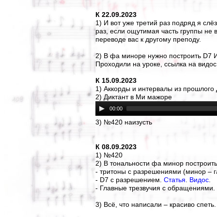
К 22.09.2023
1) И вот уже третий раз подряд я слёз
раз, если ощутимая часть группы не 
переводе вас к другому преподу.
2) В фа миноре нужно построить D7
Проходили на уроке, ссылка на видос 
К 15.09.2023
1) Аккорды и интервалы из прошлого 
2) Диктант в Ми мажоре
00:00
3) №420 наизусть
К 08.09.2023
1) №420
2) В тональности фа минор построить
- тритоны с разрешениями (минор – 
- D7 с разрешением.
Статья
.
Видос
.
- Главные трезвучия с обращениями.
3) Всё, что написали – красиво спеть