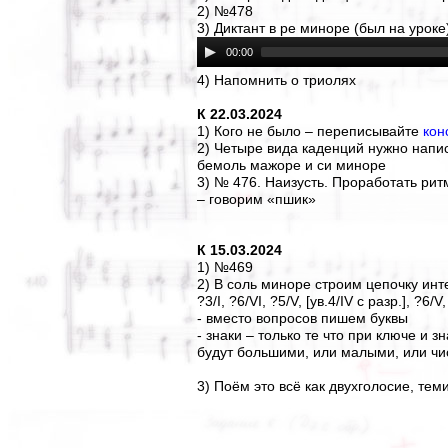
2) №478
3) Диктант в ре миноре (был на уроке
00:00
4) Напомнить о триолях
К 22.03.2024
1) Кого не было – переписывайте
кон
2) Четыре вида каденций нужно напи
бемоль мажоре и си миноре
3) № 476. Наизусть. Проработать ри
– говорим «пшик»
К 15.03.2024
1) №469
2) В соль миноре строим цепочку инт
?3/I, ?6/VI, ?5/V, [ув.4/IV с разр.], ?6/V,
- вместо вопросов пишем буквы
- знаки – только те что при ключе и 
будут большими, или малыми, или чис
3) Поём это всё как двухголосие, те