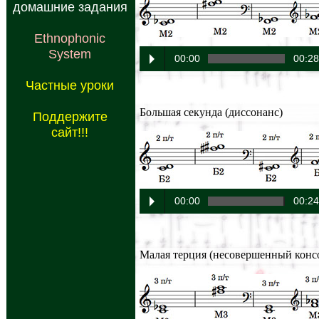
домашние задания
Ethnophonic
System
00:00
00:2
Частные уроки
Большая секунда (диссонанс)
Поддержите
сайт!!!
00:00
00:2
Малая терция (несовершенный конс