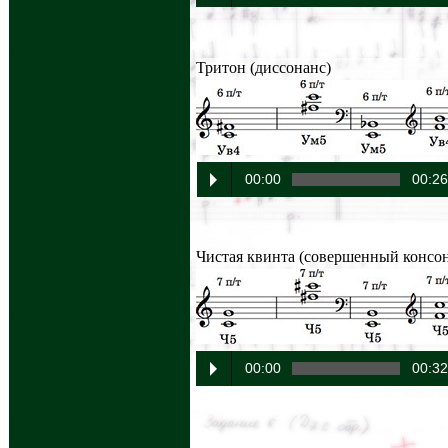
Тритон (диссонанс)
00:00
00:2
Чистая квинта (совершенный консо
00:00
00:3